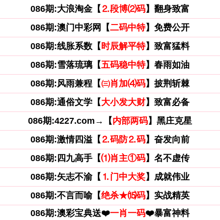
086期:大浪淘金【
⒉段博⑵码
】翻身致富
086期:澳门中彩网【
二码中特
】免费公开
086期:线胀系数【
时辰解平特
】致富猛料
086期:雪落琉璃【
五码稳中特
】春雨如油
086期:风雨兼程【
㈢肖加⑷码
】披荆斩棘
086期:通俗文学【
大小发大财
】致富必备
086期:4227.com→【
内部两码
】黑庄克星
086期:激情四溢【
⒉码防⒉码
】奋发向前
086期:四九高手【
⑴肖主①码
】名不虚传
086期:矢志不渝【
⒈门中大奖
】成就伟业
086期:不言而喻【
绝杀★⒂码
】实战精英
086期:澳彩宝典送❤️
一肖一码
❤️暴富神料