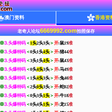
澳门资料
香港资
6669992.com
老奇人论坛
拍照保存
ꕥ
⒊头爆特码
＜
1头
2头3头
＞
开
:鼠19
准
ꕥ
⒊头爆特码
＜
0头1头
4头
＞
开
:猪44
准
ꕥ
⒊头爆特码
＜
3头1头
4头
＞
开
:鼠43
准
ꕥ
⒊头爆特码
＜
0头
4头
3头
＞
开
:马49
准
ꕥ
⒊头爆特码
＜
1头
4头
3头
＞
开
:兔40
准
ꕥ
⒊头爆特码
＜
2头
0头
3头
＞
开
:蛇02
准
ꕥ
⒊头爆特码
＜
0头3头
1头
＞
开
:牛18
准
ꕥ
⒊头爆特码
＜
0头4头
1头
＞
开
:龙15
准