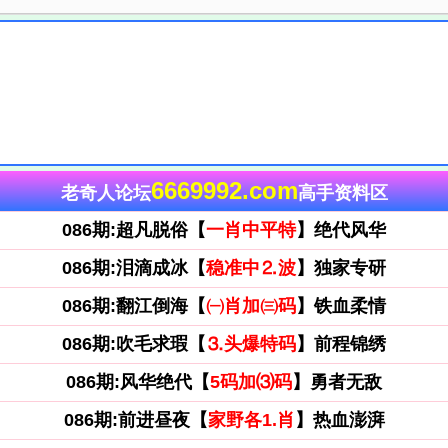
6669992.com
老奇人论坛
高手资料区
086期:超凡脱俗【
一肖中平特
】绝代风华
086期:泪滴成冰【
稳准中⒉波
】独家专研
086期:翻江倒海【
㈠肖加㈢码
】铁血柔情
086期:吹毛求瑕【
⒊头爆特码
】前程锦绣
086期:风华绝代【
5码加⑶码
】勇者无敌
086期:前进昼夜【
家野各1.肖
】热血澎湃