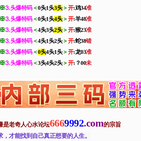
ꕥ
⒊头爆特码
＜
0头1头
3头
＞
开
:鸡34
准
ꕥ
⒊头爆特码
＜
0头1头
4头
＞
开
:羊48
准
ꕥ
⒊头爆特码
＜
4头3头
2头
＞
开
:猴23
准
ꕥ
⒊头爆特码
＜
4头1头2头
＞
开
:蛇38
错
ꕥ
⒊头爆特码
＜
0头
4头1头
＞
开
:龙03
准
ꕥ
⒊头爆特码
＜
3头4头2头
＞
开
:？00
未
666
9992
.com
赚是老奇人心水论坛
的宗旨
求，才能找到自己真正想要的人生。