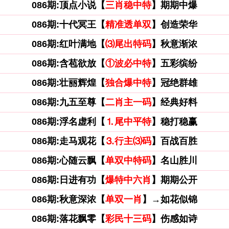
086期:顶点小说【
三肖稳中特
】期期中爆
086期:十代冥王【
精准透单双
】创造荣华
086期:红叶满地【
⑶尾出特码
】秋意渐浓
086期:含苞欲放【
①波必中特
】五彩缤纷
086期:壮丽辉煌【
独合爆中特
】冠绝群雄
086期:九五至尊【
二肖主一码
】经典好料
086期:浮名虚利【
⒈尾中平特
】稳打稳赢
086期:走马观花【
⒊行主⑶码
】百战百胜
086期:心随云飘【
单双中特码
】名山胜川
086期:日进有功【
爆特中六肖
】期期公开
086期:秋意深浓【
单双一肖
】→如花似锦
086期:落花飘零【
彩民十三码
】伤感如诗