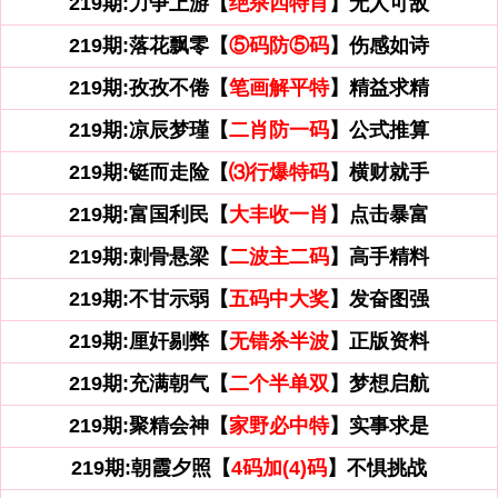
219期:力争上游【
绝杀四特肖
】无人可敌
219期:落花飘零【
⑤码防⑤码
】伤感如诗
219期:孜孜不倦【
笔画解平特
】精益求精
219期:凉辰梦瑾【
二肖防一码
】公式推算
219期:铤而走险【
⑶行爆特码
】横财就手
219期:富国利民【
大丰收一肖
】点击暴富
219期:刺骨悬梁【
二波主二码
】高手精料
219期:不甘示弱【
五码中大奖
】发奋图强
219期:厘奸剔弊【
无错杀半波
】正版资料
219期:充满朝气【
二个半单双
】梦想启航
219期:聚精会神【
家野必中特
】实事求是
219期:朝霞夕照【
4码加(4)码
】不惧挑战