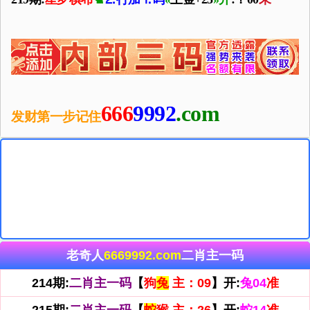
666
9992
.com
发财第一步记住
老奇人
6669992.com
二肖主一码
214期:
二肖主一码
【
狗
兔
主：09
】开:
兔04
准