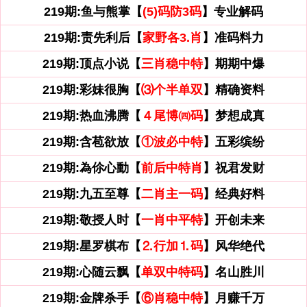
219期:鱼与熊掌【
(5)码防3码
】专业解码
219期:责先利后【
家野各3.肖
】准码料力
219期:顶点小说【
三肖稳中特
】期期中爆
219期:彩妹很胸【
⑶个半单双
】精确资料
219期:热血沸腾【
４尾博㈣码
】梦想成真
219期:含苞欲放【
①波必中特
】五彩缤纷
219期:為伱心動【
前后中特肖
】祝君发财
219期:九五至尊【
二肖主一码
】经典好料
219期:敬授人时【
一肖中平特
】开创未来
219期:星罗棋布【
⒉行加⒈码
】风华绝代
219期:心随云飘【
单双中特码
】名山胜川
219期:金牌杀手【
⑥肖稳中特
】月赚千万