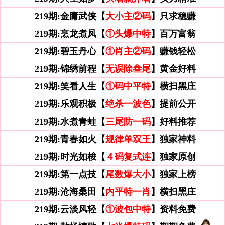
219期:
金庸武侠【
大小主②码
】只求稳赚
219期:
烹龙煮凤【
①头爆中特
】百万富翁
219期:
碧玉丹心【
①肖主②码
】赚钱轻松
219期:
锦绣前程【
无误除叁尾
】黄金好料
219期:
笑看人生【
①码中平特
】横扫黑庄
219期:
乐观积极【
绝杀一波色
】提前公开
219期:
水煮青蛙【
三尾防一码
】好料推荐
219期:
青春如火【
规律单双王
】独家神料
219期:
时光如梭【
４码复式连
】独家原创
219期:
第一点技【
尾数爆大小
】独家上榜
219期:
沧海桑田【
内平特一肖
】横扫黑庄
219期:
云淡风轻【
①波包中特
】资料免费