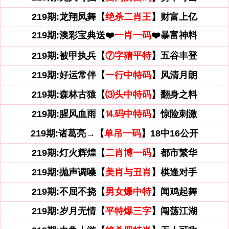
219期:龙翔凤舞【
绝杀二肖王
】财富上亿
219期:澳彩宝典送❤️
一肖一码
❤️暴富神料
219期:被甲执兵【
⑦字猜平特
】五谷丰登
219期:好运常伴【
一行中特码
】风清月朗
219期:森林古猿【
⑶头中特码
】翻身之料
219期:腥风血雨【
⒕码中特码
】惊险刺激
219期:诸葛亮→【
单吊一码
】18中16公开
219期:灯火辉煌【
二肖博一码
】都市繁华
219期:抛声调嗓【
美肖与丑肖
】棋逢对手
219期:不屈不挠【
男女爆中特
】闻鸡起舞
219期:岁月无情【
平特爆三字
】闯荡江湖