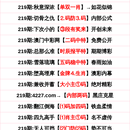
219期:秋意深浓【
单双一肖
】→如花似锦
219期:切骨之仇【
⒉码防⒊码
】内部公式
219期:下次小的【
③段有奖来
】开创未来
219期:澳门中彩网【
二码中特
】免费公开
219期:总那么准【
时辰报平特
】期期博彩
219期:雪落琉璃【
五码稳中特
】春雨如油
219期:堕高堙庳【
金牌⒋生肖
】澳彩内幕
219期:兼收并蓄【
大小主①码
】绝对精彩
219期:4227.com→【
内部两码
】黑庄克星
219期:翻江倒海【
⑴码加四码
】铁血柔情
219期:四九高手【
⑴肖主①码
】名不虚传
219期:无人可挡【
⑵门防⑵码
】势不可当