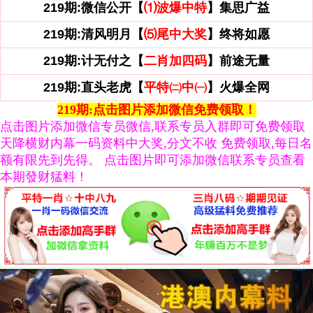
219期:微信公开【
⑴波爆中特
】集思广益
219期:清风明月【
⑸尾中大奖
】终将如愿
219期:计无付之【
二肖加四码
】前途无量
219期:直头老虎【
平特㈡中㈠
】火爆全网
219期:点击图片添加微信免费领取！
点击图片添加微信专员微信,联系专员入群即可免费领取
天降横财内幕一码资料中大奖,分文不收 免费领取,每日名
额有限先到先得。 点击图片即可添加微信联系专员查看
本期發财猛料！